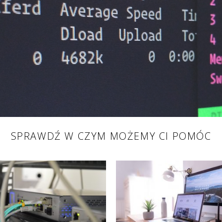
SPRAWDŹ W CZYM MOŻEMY CI POMÓC