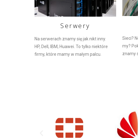
Serwery
Sieci? N
Na serwerach znamy się jak nikt inny.
my? Pok
HP, Dell, IBM, Huawei. To tylko niektóre
znamy si
firmy, które mamy w małym palcu.